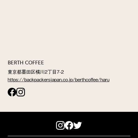
BERTH COFFEE
東京都墨田区横川2丁目7-2
https://backpackersjapan.co.jp/berthcoffee/haru