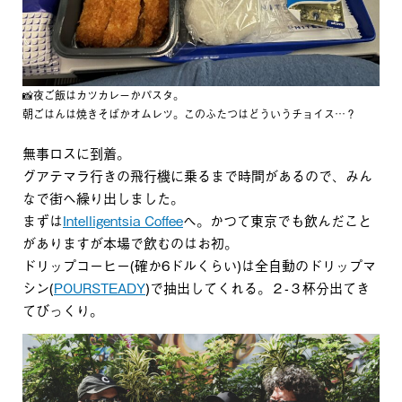
📸夜ご飯はカツカレーかパスタ。
朝ごはんは焼きそばかオムレツ。このふたつはどういうチョイス…？
無事ロスに到着。
グアテマラ行きの飛行機に乗るまで時間があるので、みん
なで街へ繰り出しました。
まずは
Intelligentsia Coffee
へ。かつて東京でも飲んだこと
がありますが本場で飲むのはお初。
ドリップコーヒー(確か6ドルくらい)は全自動のドリップマ
シン(
POURSTEADY
)で抽出してくれる。２-３杯分出てき
てびっくり。