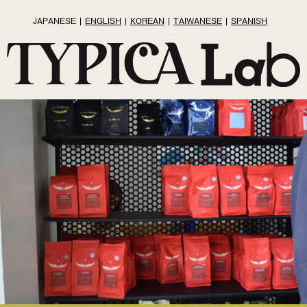
JAPANESE
ENGLISH
KOREAN
TAIWANESE
SPANISH