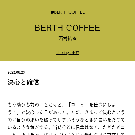
#BERTH COFFEE
BERTH COFFEE
西村結衣
#Loring
#東京
2022.08.23
決心と確信
もう随分も前のことだけど、「コーヒーを仕事にしよ
う！」と決心した日があった。ただ、きまって決心という
のは自分の思いを破ってしまいそうなときに誓いをたてて
いるような気がする。当時そこに信念はなく、ただただコ
ーヒーカルチャーはかっこいいという憧れだけが存在して