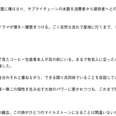
ー屋に僕はなり、サプライチェーンの水脈を消費者から提供者へと
ドラマが僕を一層惹きつける。ごく自然な流れで産地に行くまで、
で見たコーヒー生産者本人が目の前にいる。まるで有名人に会った
悔した。
自分のそれと重ねながら、できる限り共同体でいることを目指して
唯一無二の個性を生み出す大地のパワーに惹かれつつも、これまで
。
じめての機会。この旅がひとつのマイルストーンになることは間違いない