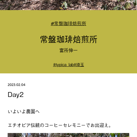
#常盤珈琲焙煎所
常盤珈琲焙煎所
富所伸一
#typica_lab
#埼玉
2023.02.04
Day2
いよいよ農園へ
エチオピア伝統のコーヒーセレモニーでお出迎え。