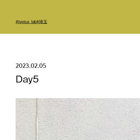
#typica_lab
#埼玉
2023.02.05
Day5