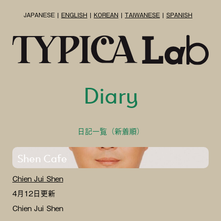
JAPANESE
ENGLISH
KOREAN
TAIWANESE
SPANISH
Diary
日記一覧（新着順）
Shen Cafe
Chien Jui Shen
4月12日更新
Chien Jui Shen