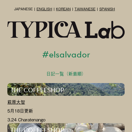
JAPANESE
ENGLISH
KOREAN
TAIWANESE
SPANISH
#elsalvador
日記一覧（新着順）
THE COFFEESHOP
萩原大智
5月18日更新
3.24 Charatenango
THE COFFEESHOP